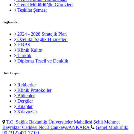
Genel Müdürlüğün Görevleri
Teşkilat Şeması
Bağlantılar
2024 - 2028 Stratejik Plan
Özellikli Sağlık Hizmetleri
HBBS
Klinik Kalite
Türkök
Diploma Tescil ve Denklik
Hızlı Erişim
Rehberler
Klinik Protokoller
Bültenler
Dergiler
Kitaplar
Kılavuzlar
T.C. Sağlık Bakanlığı Üniversiteler Mahallesi Şehit Mehmet
Bayraktar Caddesi No: 3 Çankaya/ANKARA
Genel Müdürlük:
90 (312) 471 77 00