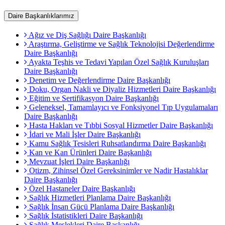
Daire Başkanlıklarımız
Ağız ve Diş Sağlığı Daire Başkanlığı
Araştırma, Geliştirme ve Sağlık Teknolojisi Değerlendirme
Daire Başkanlığı
Ayakta Teşhis ve Tedavi Yapılan Özel Sağlık Kuruluşları
Daire Başkanlığı
Denetim ve Değerlendirme Daire Başkanlığı
Doku, Organ Nakli ve Diyaliz Hizmetleri Daire Başkanlığı
Eğitim ve Sertifikasyon Daire Başkanlığı
Geleneksel, Tamamlayıcı ve Fonksiyonel Tıp Uygulamaları
Daire Başkanlığı
Hasta Hakları ve Tıbbi Sosyal Hizmetler Daire Başkanlığı
İdari ve Mali İşler Daire Başkanlığı
Kamu Sağlık Tesisleri Ruhsatlandırma Daire Başkanlığı
Kan ve Kan Ürünleri Daire Başkanlığı
Mevzuat İşleri Daire Başkanlığı
Otizm, Zihinsel Özel Gereksinimler ve Nadir Hastalıklar
Daire Başkanlığı
Özel Hastaneler Daire Başkanlığı
Sağlık Hizmetleri Planlama Daire Başkanlığı
Sağlık İnsan Gücü Planlama Daire Başkanlığı
Sağlık İstatistikleri Daire Başkanlığı
Sağlık Meslekleri Daire Başkanlığı