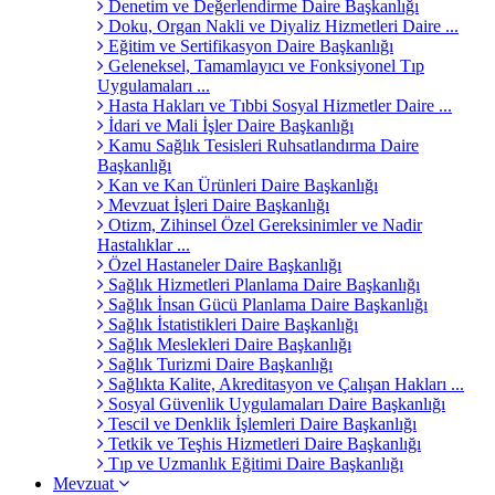
Denetim ve Değerlendirme Daire Başkanlığı
Doku, Organ Nakli ve Diyaliz Hizmetleri Daire ...
Eğitim ve Sertifikasyon Daire Başkanlığı
Geleneksel, Tamamlayıcı ve Fonksiyonel Tıp
Uygulamaları ...
Hasta Hakları ve Tıbbi Sosyal Hizmetler Daire ...
İdari ve Mali İşler Daire Başkanlığı
Kamu Sağlık Tesisleri Ruhsatlandırma Daire
Başkanlığı
Kan ve Kan Ürünleri Daire Başkanlığı
Mevzuat İşleri Daire Başkanlığı
Otizm, Zihinsel Özel Gereksinimler ve Nadir
Hastalıklar ...
Özel Hastaneler Daire Başkanlığı
Sağlık Hizmetleri Planlama Daire Başkanlığı
Sağlık İnsan Gücü Planlama Daire Başkanlığı
Sağlık İstatistikleri Daire Başkanlığı
Sağlık Meslekleri Daire Başkanlığı
Sağlık Turizmi Daire Başkanlığı
Sağlıkta Kalite, Akreditasyon ve Çalışan Hakları ...
Sosyal Güvenlik Uygulamaları Daire Başkanlığı
Tescil ve Denklik İşlemleri Daire Başkanlığı
Tetkik ve Teşhis Hizmetleri Daire Başkanlığı
Tıp ve Uzmanlık Eğitimi Daire Başkanlığı
Mevzuat