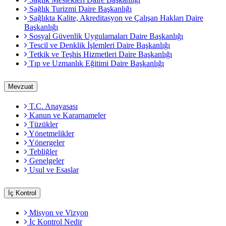
Sağlık Turizmi Daire Başkanlığı
Sağlıkta Kalite, Akreditasyon ve Çalışan Hakları Daire
Başkanlığı
Sosyal Güvenlik Uygulamaları Daire Başkanlığı
Tescil ve Denklik İşlemleri Daire Başkanlığı
Tetkik ve Teşhis Hizmetleri Daire Başkanlığı
Tıp ve Uzmanlık Eğitimi Daire Başkanlığı
Mevzuat
T.C. Anayasası
Kanun ve Kararnameler
Tüzükler
Yönetmelikler
Yönergeler
Tebliğler
Genelgeler
Usul ve Esaslar
İç Kontrol
Misyon ve Vizyon
İç Kontrol Nedir