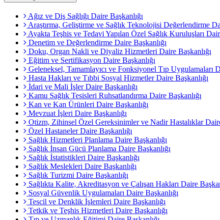
Ağız ve Diş Sağlığı Daire Başkanlığı
Araştırma, Geliştirme ve Sağlık Teknolojisi Değerlendirme Da
Ayakta Teşhis ve Tedavi Yapılan Özel Sağlık Kuruluşları Dair
Denetim ve Değerlendirme Daire Başkanlığı
Doku, Organ Nakli ve Diyaliz Hizmetleri Daire Başkanlığı
Eğitim ve Sertifikasyon Daire Başkanlığı
Geleneksel, Tamamlayıcı ve Fonksiyonel Tıp Uygulamaları D
Hasta Hakları ve Tıbbi Sosyal Hizmetler Daire Başkanlığı
İdari ve Mali İşler Daire Başkanlığı
Kamu Sağlık Tesisleri Ruhsatlandırma Daire Başkanlığı
Kan ve Kan Ürünleri Daire Başkanlığı
Mevzuat İşleri Daire Başkanlığı
Otizm, Zihinsel Özel Gereksinimler ve Nadir Hastalıklar Dair
Özel Hastaneler Daire Başkanlığı
Sağlık Hizmetleri Planlama Daire Başkanlığı
Sağlık İnsan Gücü Planlama Daire Başkanlığı
Sağlık İstatistikleri Daire Başkanlığı
Sağlık Meslekleri Daire Başkanlığı
Sağlık Turizmi Daire Başkanlığı
Sağlıkta Kalite, Akreditasyon ve Çalışan Hakları Daire Başka
Sosyal Güvenlik Uygulamaları Daire Başkanlığı
Tescil ve Denklik İşlemleri Daire Başkanlığı
Tetkik ve Teşhis Hizmetleri Daire Başkanlığı
Tıp ve Uzmanlık Eğitimi Daire Başkanlığı