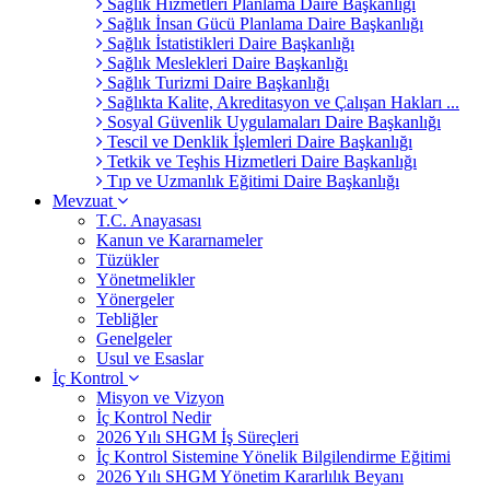
Sağlık Hizmetleri Planlama Daire Başkanlığı
Sağlık İnsan Gücü Planlama Daire Başkanlığı
Sağlık İstatistikleri Daire Başkanlığı
Sağlık Meslekleri Daire Başkanlığı
Sağlık Turizmi Daire Başkanlığı
Sağlıkta Kalite, Akreditasyon ve Çalışan Hakları ...
Sosyal Güvenlik Uygulamaları Daire Başkanlığı
Tescil ve Denklik İşlemleri Daire Başkanlığı
Tetkik ve Teşhis Hizmetleri Daire Başkanlığı
Tıp ve Uzmanlık Eğitimi Daire Başkanlığı
Mevzuat
T.C. Anayasası
Kanun ve Kararnameler
Tüzükler
Yönetmelikler
Yönergeler
Tebliğler
Genelgeler
Usul ve Esaslar
İç Kontrol
Misyon ve Vizyon
İç Kontrol Nedir
2026 Yılı SHGM İş Süreçleri
İç Kontrol Sistemine Yönelik Bilgilendirme Eğitimi
2026 Yılı SHGM Yönetim Kararlılık Beyanı