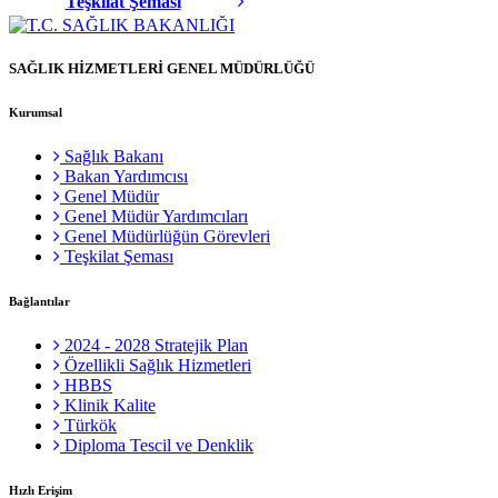
Teşkilat Şeması
SAĞLIK HİZMETLERİ GENEL MÜDÜRLÜĞÜ
Kurumsal
Sağlık Bakanı
Bakan Yardımcısı
Genel Müdür
Genel Müdür Yardımcıları
Genel Müdürlüğün Görevleri
Teşkilat Şeması
Bağlantılar
2024 - 2028 Stratejik Plan
Özellikli Sağlık Hizmetleri
HBBS
Klinik Kalite
Türkök
Diploma Tescil ve Denklik
Hızlı Erişim