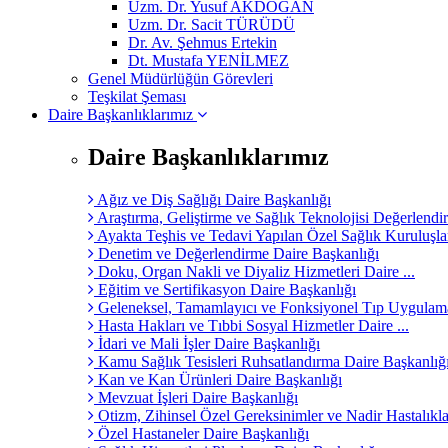
Uzm. Dr. Yusuf AKDOĞAN
Uzm. Dr. Sacit TÜRÜDÜ
Dr. Av. Şehmus Ertekin
Dt. Mustafa YENİLMEZ
Genel Müdürlüğün Görevleri
Teşkilat Şeması
Daire Başkanlıklarımız
Daire Başkanlıklarımız
Ağız ve Diş Sağlığı Daire Başkanlığı
Araştırma, Geliştirme ve Sağlık Teknolojisi Değerlendir
Ayakta Teşhis ve Tedavi Yapılan Özel Sağlık Kuruluşları
Denetim ve Değerlendirme Daire Başkanlığı
Doku, Organ Nakli ve Diyaliz Hizmetleri Daire ...
Eğitim ve Sertifikasyon Daire Başkanlığı
Geleneksel, Tamamlayıcı ve Fonksiyonel Tıp Uygulamal
Hasta Hakları ve Tıbbi Sosyal Hizmetler Daire ...
İdari ve Mali İşler Daire Başkanlığı
Kamu Sağlık Tesisleri Ruhsatlandırma Daire Başkanlığ
Kan ve Kan Ürünleri Daire Başkanlığı
Mevzuat İşleri Daire Başkanlığı
Otizm, Zihinsel Özel Gereksinimler ve Nadir Hastalıklar
Özel Hastaneler Daire Başkanlığı