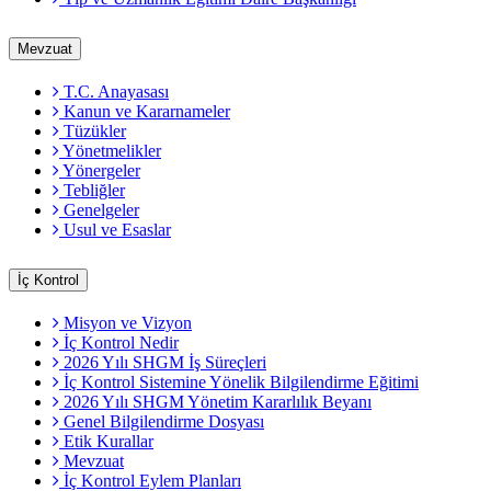
Mevzuat
T.C. Anayasası
Kanun ve Kararnameler
Tüzükler
Yönetmelikler
Yönergeler
Tebliğler
Genelgeler
Usul ve Esaslar
İç Kontrol
Misyon ve Vizyon
İç Kontrol Nedir
2026 Yılı SHGM İş Süreçleri
İç Kontrol Sistemine Yönelik Bilgilendirme Eğitimi
2026 Yılı SHGM Yönetim Kararlılık Beyanı
Genel Bilgilendirme Dosyası
Etik Kurallar
Mevzuat
İç Kontrol Eylem Planları