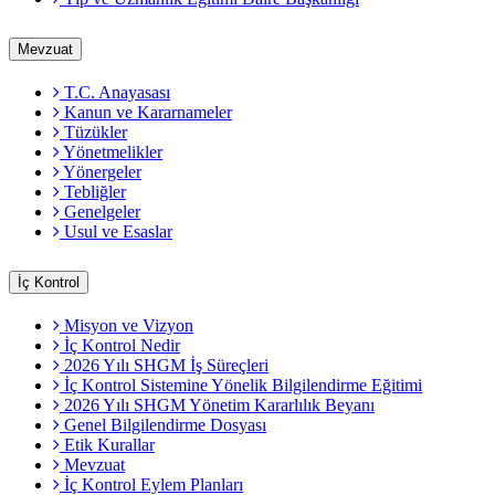
Mevzuat
T.C. Anayasası
Kanun ve Kararnameler
Tüzükler
Yönetmelikler
Yönergeler
Tebliğler
Genelgeler
Usul ve Esaslar
İç Kontrol
Misyon ve Vizyon
İç Kontrol Nedir
2026 Yılı SHGM İş Süreçleri
İç Kontrol Sistemine Yönelik Bilgilendirme Eğitimi
2026 Yılı SHGM Yönetim Kararlılık Beyanı
Genel Bilgilendirme Dosyası
Etik Kurallar
Mevzuat
İç Kontrol Eylem Planları