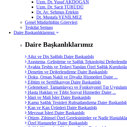
Uzm. Dr. Yusuf AKDOĞAN
Uzm. Dr. Sacit TÜRÜDÜ
Dr. Av. Şehmus Ertekin
Dt. Mustafa YENİLMEZ
Genel Müdürlüğün Görevleri
Teşkilat Şeması
Daire Başkanlıklarımız
Daire Başkanlıklarımız
Ağız ve Diş Sağlığı Daire Başkanlığı
Araştırma, Geliştirme ve Sağlık Teknolojisi Değerlendir
Ayakta Teşhis ve Tedavi Yapılan Özel Sağlık Kuruluşları
Denetim ve Değerlendirme Daire Başkanlığı
Doku, Organ Nakli ve Diyaliz Hizmetleri Daire ...
Eğitim ve Sertifikasyon Daire Başkanlığı
Geleneksel, Tamamlayıcı ve Fonksiyonel Tıp Uygulamal
Hasta Hakları ve Tıbbi Sosyal Hizmetler Daire ...
İdari ve Mali İşler Daire Başkanlığı
Kamu Sağlık Tesisleri Ruhsatlandırma Daire Başkanlığ
Kan ve Kan Ürünleri Daire Başkanlığı
Mevzuat İşleri Daire Başkanlığı
Otizm, Zihinsel Özel Gereksinimler ve Nadir Hastalıklar
Özel Hastaneler Daire Başkanlığı