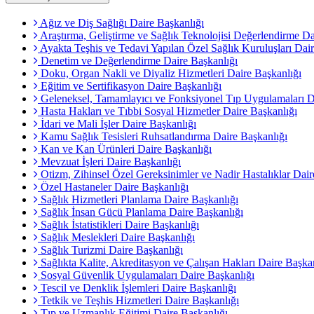
Ağız ve Diş Sağlığı Daire Başkanlığı
Araştırma, Geliştirme ve Sağlık Teknolojisi Değerlendirme Da
Ayakta Teşhis ve Tedavi Yapılan Özel Sağlık Kuruluşları Dair
Denetim ve Değerlendirme Daire Başkanlığı
Doku, Organ Nakli ve Diyaliz Hizmetleri Daire Başkanlığı
Eğitim ve Sertifikasyon Daire Başkanlığı
Geleneksel, Tamamlayıcı ve Fonksiyonel Tıp Uygulamaları D
Hasta Hakları ve Tıbbi Sosyal Hizmetler Daire Başkanlığı
İdari ve Mali İşler Daire Başkanlığı
Kamu Sağlık Tesisleri Ruhsatlandırma Daire Başkanlığı
Kan ve Kan Ürünleri Daire Başkanlığı
Mevzuat İşleri Daire Başkanlığı
Otizm, Zihinsel Özel Gereksinimler ve Nadir Hastalıklar Dair
Özel Hastaneler Daire Başkanlığı
Sağlık Hizmetleri Planlama Daire Başkanlığı
Sağlık İnsan Gücü Planlama Daire Başkanlığı
Sağlık İstatistikleri Daire Başkanlığı
Sağlık Meslekleri Daire Başkanlığı
Sağlık Turizmi Daire Başkanlığı
Sağlıkta Kalite, Akreditasyon ve Çalışan Hakları Daire Başka
Sosyal Güvenlik Uygulamaları Daire Başkanlığı
Tescil ve Denklik İşlemleri Daire Başkanlığı
Tetkik ve Teşhis Hizmetleri Daire Başkanlığı
Tıp ve Uzmanlık Eğitimi Daire Başkanlığı