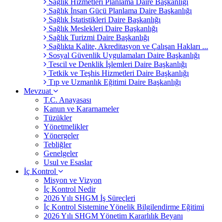
Sağlık Hizmetleri Planlama Daire Başkanlığı
Sağlık İnsan Gücü Planlama Daire Başkanlığı
Sağlık İstatistikleri Daire Başkanlığı
Sağlık Meslekleri Daire Başkanlığı
Sağlık Turizmi Daire Başkanlığı
Sağlıkta Kalite, Akreditasyon ve Çalışan Hakları ...
Sosyal Güvenlik Uygulamaları Daire Başkanlığı
Tescil ve Denklik İşlemleri Daire Başkanlığı
Tetkik ve Teşhis Hizmetleri Daire Başkanlığı
Tıp ve Uzmanlık Eğitimi Daire Başkanlığı
Mevzuat
T.C. Anayasası
Kanun ve Kararnameler
Tüzükler
Yönetmelikler
Yönergeler
Tebliğler
Genelgeler
Usul ve Esaslar
İç Kontrol
Misyon ve Vizyon
İç Kontrol Nedir
2026 Yılı SHGM İş Süreçleri
İç Kontrol Sistemine Yönelik Bilgilendirme Eğitimi
2026 Yılı SHGM Yönetim Kararlılık Beyanı