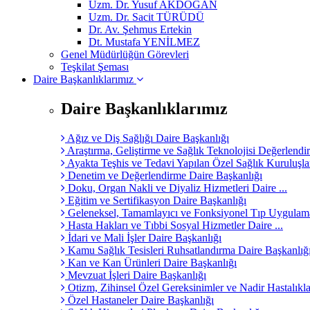
Uzm. Dr. Yusuf AKDOĞAN
Uzm. Dr. Sacit TÜRÜDÜ
Dr. Av. Şehmus Ertekin
Dt. Mustafa YENİLMEZ
Genel Müdürlüğün Görevleri
Teşkilat Şeması
Daire Başkanlıklarımız
Daire Başkanlıklarımız
Ağız ve Diş Sağlığı Daire Başkanlığı
Araştırma, Geliştirme ve Sağlık Teknolojisi Değerlendir
Ayakta Teşhis ve Tedavi Yapılan Özel Sağlık Kuruluşları
Denetim ve Değerlendirme Daire Başkanlığı
Doku, Organ Nakli ve Diyaliz Hizmetleri Daire ...
Eğitim ve Sertifikasyon Daire Başkanlığı
Geleneksel, Tamamlayıcı ve Fonksiyonel Tıp Uygulamal
Hasta Hakları ve Tıbbi Sosyal Hizmetler Daire ...
İdari ve Mali İşler Daire Başkanlığı
Kamu Sağlık Tesisleri Ruhsatlandırma Daire Başkanlığ
Kan ve Kan Ürünleri Daire Başkanlığı
Mevzuat İşleri Daire Başkanlığı
Otizm, Zihinsel Özel Gereksinimler ve Nadir Hastalıklar
Özel Hastaneler Daire Başkanlığı