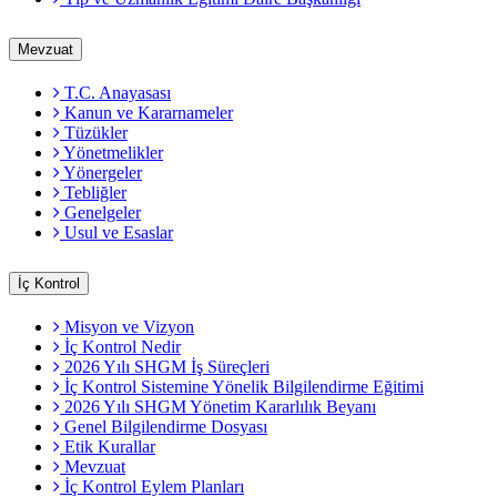
Mevzuat
T.C. Anayasası
Kanun ve Kararnameler
Tüzükler
Yönetmelikler
Yönergeler
Tebliğler
Genelgeler
Usul ve Esaslar
İç Kontrol
Misyon ve Vizyon
İç Kontrol Nedir
2026 Yılı SHGM İş Süreçleri
İç Kontrol Sistemine Yönelik Bilgilendirme Eğitimi
2026 Yılı SHGM Yönetim Kararlılık Beyanı
Genel Bilgilendirme Dosyası
Etik Kurallar
Mevzuat
İç Kontrol Eylem Planları