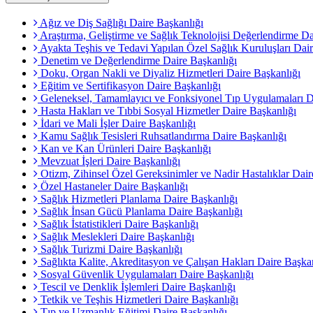
Ağız ve Diş Sağlığı Daire Başkanlığı
Araştırma, Geliştirme ve Sağlık Teknolojisi Değerlendirme Da
Ayakta Teşhis ve Tedavi Yapılan Özel Sağlık Kuruluşları Dair
Denetim ve Değerlendirme Daire Başkanlığı
Doku, Organ Nakli ve Diyaliz Hizmetleri Daire Başkanlığı
Eğitim ve Sertifikasyon Daire Başkanlığı
Geleneksel, Tamamlayıcı ve Fonksiyonel Tıp Uygulamaları D
Hasta Hakları ve Tıbbi Sosyal Hizmetler Daire Başkanlığı
İdari ve Mali İşler Daire Başkanlığı
Kamu Sağlık Tesisleri Ruhsatlandırma Daire Başkanlığı
Kan ve Kan Ürünleri Daire Başkanlığı
Mevzuat İşleri Daire Başkanlığı
Otizm, Zihinsel Özel Gereksinimler ve Nadir Hastalıklar Dair
Özel Hastaneler Daire Başkanlığı
Sağlık Hizmetleri Planlama Daire Başkanlığı
Sağlık İnsan Gücü Planlama Daire Başkanlığı
Sağlık İstatistikleri Daire Başkanlığı
Sağlık Meslekleri Daire Başkanlığı
Sağlık Turizmi Daire Başkanlığı
Sağlıkta Kalite, Akreditasyon ve Çalışan Hakları Daire Başka
Sosyal Güvenlik Uygulamaları Daire Başkanlığı
Tescil ve Denklik İşlemleri Daire Başkanlığı
Tetkik ve Teşhis Hizmetleri Daire Başkanlığı
Tıp ve Uzmanlık Eğitimi Daire Başkanlığı