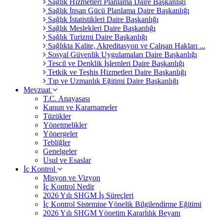
Sağlık Hizmetleri Planlama Daire Başkanlığı
Sağlık İnsan Gücü Planlama Daire Başkanlığı
Sağlık İstatistikleri Daire Başkanlığı
Sağlık Meslekleri Daire Başkanlığı
Sağlık Turizmi Daire Başkanlığı
Sağlıkta Kalite, Akreditasyon ve Çalışan Hakları ...
Sosyal Güvenlik Uygulamaları Daire Başkanlığı
Tescil ve Denklik İşlemleri Daire Başkanlığı
Tetkik ve Teşhis Hizmetleri Daire Başkanlığı
Tıp ve Uzmanlık Eğitimi Daire Başkanlığı
Mevzuat
T.C. Anayasası
Kanun ve Kararnameler
Tüzükler
Yönetmelikler
Yönergeler
Tebliğler
Genelgeler
Usul ve Esaslar
İç Kontrol
Misyon ve Vizyon
İç Kontrol Nedir
2026 Yılı SHGM İş Süreçleri
İç Kontrol Sistemine Yönelik Bilgilendirme Eğitimi
2026 Yılı SHGM Yönetim Kararlılık Beyanı