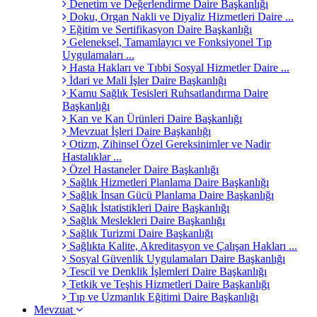
Denetim ve Değerlendirme Daire Başkanlığı
Doku, Organ Nakli ve Diyaliz Hizmetleri Daire ...
Eğitim ve Sertifikasyon Daire Başkanlığı
Geleneksel, Tamamlayıcı ve Fonksiyonel Tıp
Uygulamaları ...
Hasta Hakları ve Tıbbi Sosyal Hizmetler Daire ...
İdari ve Mali İşler Daire Başkanlığı
Kamu Sağlık Tesisleri Ruhsatlandırma Daire
Başkanlığı
Kan ve Kan Ürünleri Daire Başkanlığı
Mevzuat İşleri Daire Başkanlığı
Otizm, Zihinsel Özel Gereksinimler ve Nadir
Hastalıklar ...
Özel Hastaneler Daire Başkanlığı
Sağlık Hizmetleri Planlama Daire Başkanlığı
Sağlık İnsan Gücü Planlama Daire Başkanlığı
Sağlık İstatistikleri Daire Başkanlığı
Sağlık Meslekleri Daire Başkanlığı
Sağlık Turizmi Daire Başkanlığı
Sağlıkta Kalite, Akreditasyon ve Çalışan Hakları ...
Sosyal Güvenlik Uygulamaları Daire Başkanlığı
Tescil ve Denklik İşlemleri Daire Başkanlığı
Tetkik ve Teşhis Hizmetleri Daire Başkanlığı
Tıp ve Uzmanlık Eğitimi Daire Başkanlığı
Mevzuat