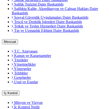
Sağlık Turizmi Daire Başkanlığı
Sağlıkta Kalite, Akreditasyon ve Çalışan Hakları Daire
Başkanlığı
Sosyal Güvenlik Uygulamaları Daire Başkanlığı
Tescil ve Denklik İşlemleri Daire Başkanlığı
Tetkik ve Teşhis Hizmetleri Daire Başkanlığı
Tıp ve Uzmanlık Eğitimi Daire Başkanlığı
Mevzuat
T.C. Anayasası
Kanun ve Kararnameler
Tüzükler
Yönetmelikler
Yönergeler
Tebliğler
Genelgeler
Usul ve Esaslar
İç Kontrol
Misyon ve Vizyon
İç Kontrol Nedir