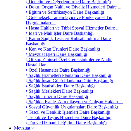
Denetim ve Değerlendirme Daire Başkanlığı
Doku, Organ Nakli ve Diyaliz Hizmetleri Daire ...
Eğitim ve Sertifikasyon Daire Başkanlığı
Geleneksel, Tamamlayıcı ve Fonksiyonel Tıp
Uygulamaları ...
Hasta Hakları ve Tıbbi Sosyal Hizmetler Daire ...
İdari ve Mali İşler Daire Başkanlığı
Kamu Sağlık Tesisleri Ruhsatlandırma Daire
Başkanlığı
Kan ve Kan Ürünleri Daire Başkanlığı
Mevzuat İşleri Daire Başkanlığı
Otizm, Zihinsel Özel Gereksinimler ve Nadir
Hastalıklar ...
Özel Hastaneler Daire Başkanlığı
Sağlık Hizmetleri Planlama Daire Başkanlığı
Sağlık İnsan Gücü Planlama Daire Başkanlığı
Sağlık İstatistikleri Daire Başkanlığı
Sağlık Meslekleri Daire Başkanlığı
Sağlık Turizmi Daire Başkanlığı
Sağlıkta Kalite, Akreditasyon ve Çalışan Hakları ...
Sosyal Güvenlik Uygulamaları Daire Başkanlığı
Tescil ve Denklik İşlemleri Daire Başkanlığı
Tetkik ve Teşhis Hizmetleri Daire Başkanlığı
Tıp ve Uzmanlık Eğitimi Daire Başkanlığı
Mevzuat