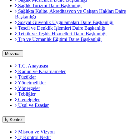
Sağlık Turizmi Daire Başkanlığı
Sağlıkta Kalite, Akreditasyon ve Çalışan Hakları Daire
Başkanlığı
Sosyal Güvenlik Uygulamaları Daire Başkanlığı
Tescil ve Denklik İşlemleri Daire Başkanlığı
Tetkik ve Teşhis Hizmetleri Daire Başkanlığı
Tıp ve Uzmanlık Eğitimi Daire Başkanlığı
Mevzuat
T.C. Anayasası
Kanun ve Kararnameler
Tüzükler
Yönetmelikler
Yönergeler
Tebliğler
Genelgeler
Usul ve Esaslar
İç Kontrol
Misyon ve Vizyon
İç Kontrol Nedir