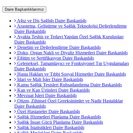
Daire Başkanlıklarımız
Ağız ve Diş Sağlığı Daire Başkanlığı
Araştırma, Geliştirme ve Sağlık Teknolojisi Değerlendirme
Daire Başkanlığı
Ayakta Teşhis ve Tedavi Yapılan Özel Sağlık Kuruluşları
Daire Başkanlığı
Denetim ve Değerlendirme Daire Başkanlığı
Doku, Organ Nakli ve Diyaliz Hizmetleri Daire Başkanlığı
Eğitim ve Sertifikasyon Daire Başkanlığı
Geleneksel, Tamamlayıcı ve Fonksiyonel Tıp Uygulamaları
Daire Başkanlığı
Hasta Hakları ve Tıbbi Sosyal Hizmetler Daire Başkanlığı
İdari ve Mali İşler Daire Başkanlığı
Kamu Sağlık Tesisleri Ruhsatlandırma Daire Başkanlığı
Kan ve Kan Ürünleri Daire Başkanlığı
Mevzuat İşleri Daire Başkanlığı
Otizm, Zihinsel Özel Gereksinimler ve Nadir Hastalıklar
Daire Başkanlığı
Özel Hastaneler Daire Başkanlığı
Sağlık Hizmetleri Planlama Daire Başkanlığı
Sağlık İnsan Gücü Planlama Daire Başkanlığı
Sağlık İstatistikleri Daire Başkanlığı
Sağlık Meslekleri Daire Başkanlığı