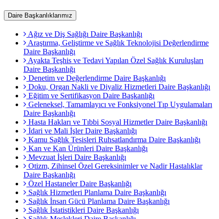
Daire Başkanlıklarımız
Ağız ve Diş Sağlığı Daire Başkanlığı
Araştırma, Geliştirme ve Sağlık Teknolojisi Değerlendirme
Daire Başkanlığı
Ayakta Teşhis ve Tedavi Yapılan Özel Sağlık Kuruluşları
Daire Başkanlığı
Denetim ve Değerlendirme Daire Başkanlığı
Doku, Organ Nakli ve Diyaliz Hizmetleri Daire Başkanlığı
Eğitim ve Sertifikasyon Daire Başkanlığı
Geleneksel, Tamamlayıcı ve Fonksiyonel Tıp Uygulamaları
Daire Başkanlığı
Hasta Hakları ve Tıbbi Sosyal Hizmetler Daire Başkanlığı
İdari ve Mali İşler Daire Başkanlığı
Kamu Sağlık Tesisleri Ruhsatlandırma Daire Başkanlığı
Kan ve Kan Ürünleri Daire Başkanlığı
Mevzuat İşleri Daire Başkanlığı
Otizm, Zihinsel Özel Gereksinimler ve Nadir Hastalıklar
Daire Başkanlığı
Özel Hastaneler Daire Başkanlığı
Sağlık Hizmetleri Planlama Daire Başkanlığı
Sağlık İnsan Gücü Planlama Daire Başkanlığı
Sağlık İstatistikleri Daire Başkanlığı
Sağlık Meslekleri Daire Başkanlığı