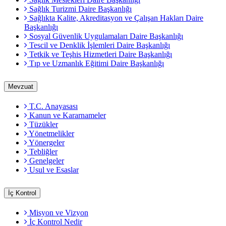
Sağlık Turizmi Daire Başkanlığı
Sağlıkta Kalite, Akreditasyon ve Çalışan Hakları Daire
Başkanlığı
Sosyal Güvenlik Uygulamaları Daire Başkanlığı
Tescil ve Denklik İşlemleri Daire Başkanlığı
Tetkik ve Teşhis Hizmetleri Daire Başkanlığı
Tıp ve Uzmanlık Eğitimi Daire Başkanlığı
Mevzuat
T.C. Anayasası
Kanun ve Kararnameler
Tüzükler
Yönetmelikler
Yönergeler
Tebliğler
Genelgeler
Usul ve Esaslar
İç Kontrol
Misyon ve Vizyon
İç Kontrol Nedir