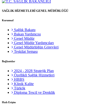
SAĞLIK HİZMETLERİ GENEL MÜDÜRLÜĞÜ
Kurumsal
Sağlık Bakanı
Bakan Yardımcısı
Genel Müdür
Genel Müdür Yardımcıları
Genel Müdürlüğün Görevleri
Teşkilat Şeması
Bağlantılar
2024 - 2028 Stratejik Plan
Özellikli Sağlık Hizmetleri
HBBS
Klinik Kalite
Türkök
Diploma Tescil ve Denklik
Hızlı Erişim