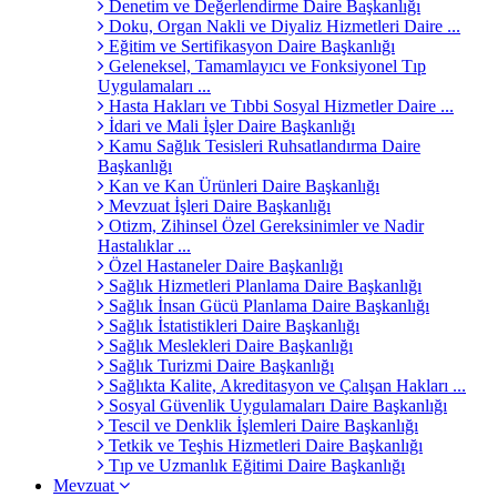
Denetim ve Değerlendirme Daire Başkanlığı
Doku, Organ Nakli ve Diyaliz Hizmetleri Daire ...
Eğitim ve Sertifikasyon Daire Başkanlığı
Geleneksel, Tamamlayıcı ve Fonksiyonel Tıp
Uygulamaları ...
Hasta Hakları ve Tıbbi Sosyal Hizmetler Daire ...
İdari ve Mali İşler Daire Başkanlığı
Kamu Sağlık Tesisleri Ruhsatlandırma Daire
Başkanlığı
Kan ve Kan Ürünleri Daire Başkanlığı
Mevzuat İşleri Daire Başkanlığı
Otizm, Zihinsel Özel Gereksinimler ve Nadir
Hastalıklar ...
Özel Hastaneler Daire Başkanlığı
Sağlık Hizmetleri Planlama Daire Başkanlığı
Sağlık İnsan Gücü Planlama Daire Başkanlığı
Sağlık İstatistikleri Daire Başkanlığı
Sağlık Meslekleri Daire Başkanlığı
Sağlık Turizmi Daire Başkanlığı
Sağlıkta Kalite, Akreditasyon ve Çalışan Hakları ...
Sosyal Güvenlik Uygulamaları Daire Başkanlığı
Tescil ve Denklik İşlemleri Daire Başkanlığı
Tetkik ve Teşhis Hizmetleri Daire Başkanlığı
Tıp ve Uzmanlık Eğitimi Daire Başkanlığı
Mevzuat