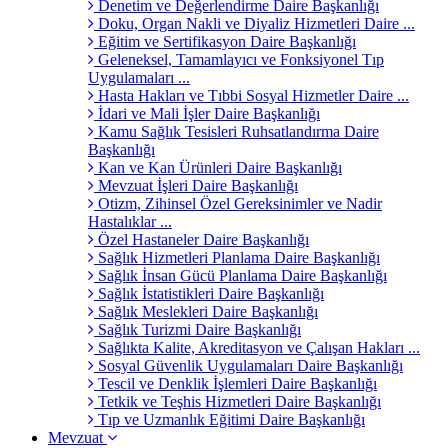
Denetim ve Değerlendirme Daire Başkanlığı
Doku, Organ Nakli ve Diyaliz Hizmetleri Daire ...
Eğitim ve Sertifikasyon Daire Başkanlığı
Geleneksel, Tamamlayıcı ve Fonksiyonel Tıp
Uygulamaları ...
Hasta Hakları ve Tıbbi Sosyal Hizmetler Daire ...
İdari ve Mali İşler Daire Başkanlığı
Kamu Sağlık Tesisleri Ruhsatlandırma Daire
Başkanlığı
Kan ve Kan Ürünleri Daire Başkanlığı
Mevzuat İşleri Daire Başkanlığı
Otizm, Zihinsel Özel Gereksinimler ve Nadir
Hastalıklar ...
Özel Hastaneler Daire Başkanlığı
Sağlık Hizmetleri Planlama Daire Başkanlığı
Sağlık İnsan Gücü Planlama Daire Başkanlığı
Sağlık İstatistikleri Daire Başkanlığı
Sağlık Meslekleri Daire Başkanlığı
Sağlık Turizmi Daire Başkanlığı
Sağlıkta Kalite, Akreditasyon ve Çalışan Hakları ...
Sosyal Güvenlik Uygulamaları Daire Başkanlığı
Tescil ve Denklik İşlemleri Daire Başkanlığı
Tetkik ve Teşhis Hizmetleri Daire Başkanlığı
Tıp ve Uzmanlık Eğitimi Daire Başkanlığı
Mevzuat