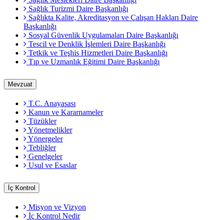
Sağlık Turizmi Daire Başkanlığı
Sağlıkta Kalite, Akreditasyon ve Çalışan Hakları Daire
Başkanlığı
Sosyal Güvenlik Uygulamaları Daire Başkanlığı
Tescil ve Denklik İşlemleri Daire Başkanlığı
Tetkik ve Teşhis Hizmetleri Daire Başkanlığı
Tıp ve Uzmanlık Eğitimi Daire Başkanlığı
Mevzuat
T.C. Anayasası
Kanun ve Kararnameler
Tüzükler
Yönetmelikler
Yönergeler
Tebliğler
Genelgeler
Usul ve Esaslar
İç Kontrol
Misyon ve Vizyon
İç Kontrol Nedir