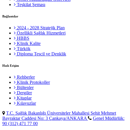
Teşkilat Şeması
Bağlantılar
2024 - 2028 Stratejik Plan
Özellikli Sağlık Hizmetleri
HBBS
Klinik Kalite
Türkök
Diploma Tescil ve Denklik
Hızlı Erişim
Rehberler
Klinik Protokoller
Bültenler
Dergiler
Kitaplar
Kılavuzlar
T.C. Sağlık Bakanlığı Üniversiteler Mahallesi Şehit Mehmet
Bayraktar Caddesi No: 3 Çankaya/ANKARA
Genel Müdürlük:
90 (312) 471 77 00