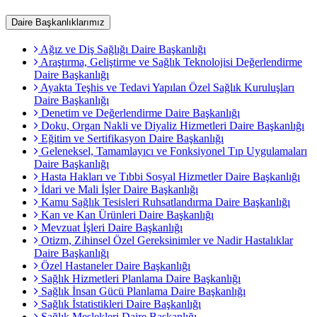
Daire Başkanlıklarımız
Ağız ve Diş Sağlığı Daire Başkanlığı
Araştırma, Geliştirme ve Sağlık Teknolojisi Değerlendirme
Daire Başkanlığı
Ayakta Teşhis ve Tedavi Yapılan Özel Sağlık Kuruluşları
Daire Başkanlığı
Denetim ve Değerlendirme Daire Başkanlığı
Doku, Organ Nakli ve Diyaliz Hizmetleri Daire Başkanlığı
Eğitim ve Sertifikasyon Daire Başkanlığı
Geleneksel, Tamamlayıcı ve Fonksiyonel Tıp Uygulamaları
Daire Başkanlığı
Hasta Hakları ve Tıbbi Sosyal Hizmetler Daire Başkanlığı
İdari ve Mali İşler Daire Başkanlığı
Kamu Sağlık Tesisleri Ruhsatlandırma Daire Başkanlığı
Kan ve Kan Ürünleri Daire Başkanlığı
Mevzuat İşleri Daire Başkanlığı
Otizm, Zihinsel Özel Gereksinimler ve Nadir Hastalıklar
Daire Başkanlığı
Özel Hastaneler Daire Başkanlığı
Sağlık Hizmetleri Planlama Daire Başkanlığı
Sağlık İnsan Gücü Planlama Daire Başkanlığı
Sağlık İstatistikleri Daire Başkanlığı
Sağlık Meslekleri Daire Başkanlığı