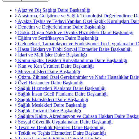
Ağız ve Diş Sağlığı Daire Başkanlığı
Araştırma, Geliştirme ve Sağlık Teknolojisi Değerlendirme Da
Ayakta Teşhis ve Tedavi Yapılan Özel Sağlık Kuruluşları Dair
Denetim ve Değerlendirme Daire Başkanlığı
Doku, Organ Nakli ve Diyaliz Hizmetleri Daire Başkanlığı
Eğitim ve Sertifikasyon Daire Başkanlığı
Geleneksel, Tamamlayıcı ve Fonksiyonel Tıp Uygulamaları D
Hasta Hakları ve Tıbbi Sosyal Hizmetler Daire Başkanlığı
İdari ve Mali İşler Daire Başkanlığı
Kamu Sağlık Tesisleri Ruhsatlandırma Daire Başkanlığı
Kan ve Kan Ürünleri Daire Başkanlığı
Mevzuat İşleri Daire Başkanlığı
Otizm, Zihinsel Özel Gereksinimler ve Nadir Hastalıklar Dair
Özel Hastaneler Daire Başkanlığı
Sağlık Hizmetleri Planlama Daire Başkanlığı
Sağlık İnsan Gücü Planlama Daire Başkanlığı
Sağlık İstatistikleri Daire Başkanlığı
Sağlık Meslekleri Daire Başkanlığı
Sağlık Turizmi Daire Başkanlığı
Sağlıkta Kalite, Akreditasyon ve Çalışan Hakları Daire Başka
Sosyal Güvenlik Uygulamaları Daire Başkanlığı
Tescil ve Denklik İşlemleri Daire Başkanlığı
Tetkik ve Teşhis Hizmetleri Daire Başkanlığı
Tıp ve Uzmanlık Eğitimi Daire Başkanlığı