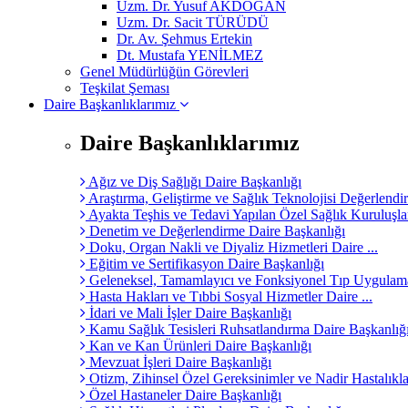
Uzm. Dr. Yusuf AKDOĞAN
Uzm. Dr. Sacit TÜRÜDÜ
Dr. Av. Şehmus Ertekin
Dt. Mustafa YENİLMEZ
Genel Müdürlüğün Görevleri
Teşkilat Şeması
Daire Başkanlıklarımız
Daire Başkanlıklarımız
Ağız ve Diş Sağlığı Daire Başkanlığı
Araştırma, Geliştirme ve Sağlık Teknolojisi Değerlendir
Ayakta Teşhis ve Tedavi Yapılan Özel Sağlık Kuruluşları
Denetim ve Değerlendirme Daire Başkanlığı
Doku, Organ Nakli ve Diyaliz Hizmetleri Daire ...
Eğitim ve Sertifikasyon Daire Başkanlığı
Geleneksel, Tamamlayıcı ve Fonksiyonel Tıp Uygulamal
Hasta Hakları ve Tıbbi Sosyal Hizmetler Daire ...
İdari ve Mali İşler Daire Başkanlığı
Kamu Sağlık Tesisleri Ruhsatlandırma Daire Başkanlığ
Kan ve Kan Ürünleri Daire Başkanlığı
Mevzuat İşleri Daire Başkanlığı
Otizm, Zihinsel Özel Gereksinimler ve Nadir Hastalıklar
Özel Hastaneler Daire Başkanlığı