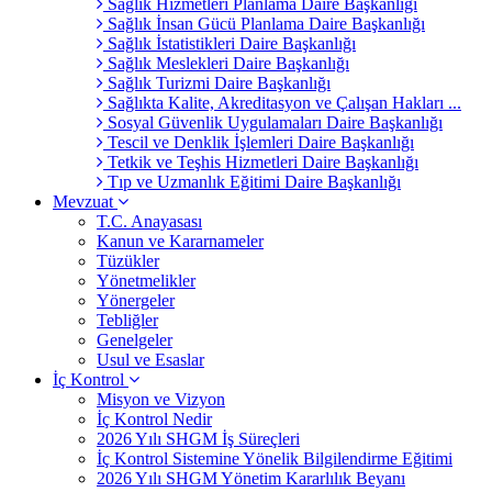
Sağlık Hizmetleri Planlama Daire Başkanlığı
Sağlık İnsan Gücü Planlama Daire Başkanlığı
Sağlık İstatistikleri Daire Başkanlığı
Sağlık Meslekleri Daire Başkanlığı
Sağlık Turizmi Daire Başkanlığı
Sağlıkta Kalite, Akreditasyon ve Çalışan Hakları ...
Sosyal Güvenlik Uygulamaları Daire Başkanlığı
Tescil ve Denklik İşlemleri Daire Başkanlığı
Tetkik ve Teşhis Hizmetleri Daire Başkanlığı
Tıp ve Uzmanlık Eğitimi Daire Başkanlığı
Mevzuat
T.C. Anayasası
Kanun ve Kararnameler
Tüzükler
Yönetmelikler
Yönergeler
Tebliğler
Genelgeler
Usul ve Esaslar
İç Kontrol
Misyon ve Vizyon
İç Kontrol Nedir
2026 Yılı SHGM İş Süreçleri
İç Kontrol Sistemine Yönelik Bilgilendirme Eğitimi
2026 Yılı SHGM Yönetim Kararlılık Beyanı