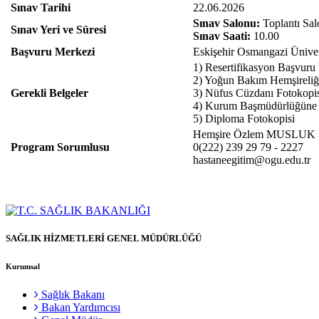
Sınav Tarihi
22.06.2026
Sınav Salonu:
Toplantı Sa
Sınav Yeri ve Süresi
Sınav Saati:
10.00
Başvuru Merkezi
Eskişehir Osmangazi Üniver
1) Resertifikasyon Başvuru
2) Yoğun Bakım Hemşireliği 
Gerekli Belgeler
3) Nüfus Cüzdanı Fotokopisi
4) Kurum Başmüdürlüğüne ya
5) Diploma Fotokopisi
Hemşire Özlem MUSLUK
Program Sorumlusu
0(222) 239 29 79 - 2227
hastaneegitim@ogu.edu.tr
SAĞLIK HİZMETLERİ GENEL MÜDÜRLÜĞÜ
Kurumsal
Sağlık Bakanı
Bakan Yardımcısı