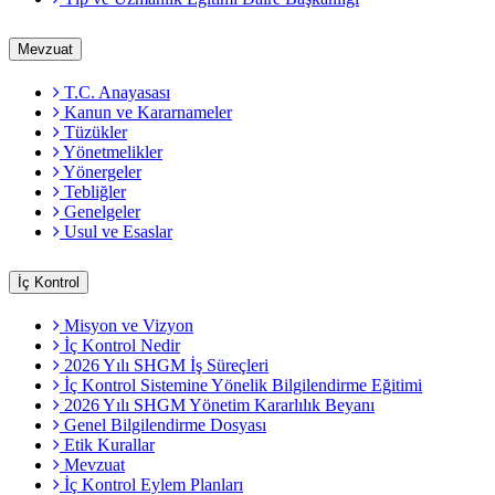
Mevzuat
T.C. Anayasası
Kanun ve Kararnameler
Tüzükler
Yönetmelikler
Yönergeler
Tebliğler
Genelgeler
Usul ve Esaslar
İç Kontrol
Misyon ve Vizyon
İç Kontrol Nedir
2026 Yılı SHGM İş Süreçleri
İç Kontrol Sistemine Yönelik Bilgilendirme Eğitimi
2026 Yılı SHGM Yönetim Kararlılık Beyanı
Genel Bilgilendirme Dosyası
Etik Kurallar
Mevzuat
İç Kontrol Eylem Planları