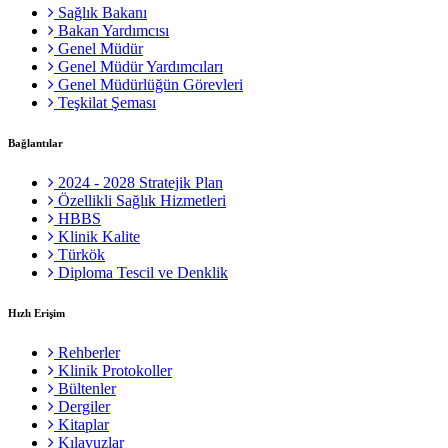
Sağlık Bakanı
Bakan Yardımcısı
Genel Müdür
Genel Müdür Yardımcıları
Genel Müdürlüğün Görevleri
Teşkilat Şeması
Bağlantılar
2024 - 2028 Stratejik Plan
Özellikli Sağlık Hizmetleri
HBBS
Klinik Kalite
Türkök
Diploma Tescil ve Denklik
Hızlı Erişim
Rehberler
Klinik Protokoller
Bültenler
Dergiler
Kitaplar
Kılavuzlar