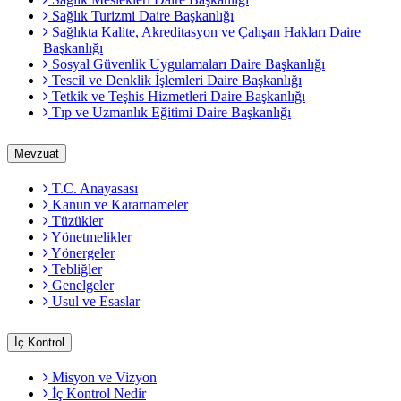
Sağlık Turizmi Daire Başkanlığı
Sağlıkta Kalite, Akreditasyon ve Çalışan Hakları Daire
Başkanlığı
Sosyal Güvenlik Uygulamaları Daire Başkanlığı
Tescil ve Denklik İşlemleri Daire Başkanlığı
Tetkik ve Teşhis Hizmetleri Daire Başkanlığı
Tıp ve Uzmanlık Eğitimi Daire Başkanlığı
Mevzuat
T.C. Anayasası
Kanun ve Kararnameler
Tüzükler
Yönetmelikler
Yönergeler
Tebliğler
Genelgeler
Usul ve Esaslar
İç Kontrol
Misyon ve Vizyon
İç Kontrol Nedir