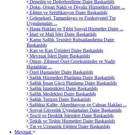
Denetim ve Değerlendirme Daire Başkanlığı
Doku, Organ Nakli ve Diyaliz Hizmetleri Daire ...
Eğitim ve Sertifikasyon Daire Başkanlığı
Geleneksel, Tamamlayıcı ve Fonksiyonel Tıp
Uygulamaları ...
Hasta Hakları ve Tıbbi Sosyal Hizmetler Daire ...
İdari ve Mali İşler Daire Başkanlığı
Kamu Sağlık Tesisleri Ruhsatlandırma Daire
Başkanlığı
Kan ve Kan Ürünleri Daire Başkanlığı
Mevzuat İşleri Daire Başkanlığı
Otizm, Zihinsel Özel Gereksinimler ve Nadir
Hastalıklar ...
Özel Hastaneler Daire Başkanlığı
Sağlık Hizmetleri Planlama Daire Başkanlığı
Sağlık İnsan Gücü Planlama Daire Başkanlığı
Sağlık İstatistikleri Daire Başkanlığı
Sağlık Meslekleri Daire Başkanlığı
Sağlık Turizmi Daire Başkanlığı
Sağlıkta Kalite, Akreditasyon ve Çalışan Hakları ...
Sosyal Güvenlik Uygulamaları Daire Başkanlığı
Tescil ve Denklik İşlemleri Daire Başkanlığı
Tetkik ve Teşhis Hizmetleri Daire Başkanlığı
Tıp ve Uzmanlık Eğitimi Daire Başkanlığı
Mevzuat