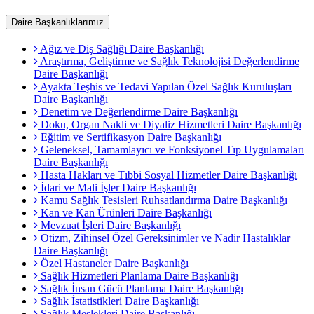
Daire Başkanlıklarımız
Ağız ve Diş Sağlığı Daire Başkanlığı
Araştırma, Geliştirme ve Sağlık Teknolojisi Değerlendirme
Daire Başkanlığı
Ayakta Teşhis ve Tedavi Yapılan Özel Sağlık Kuruluşları
Daire Başkanlığı
Denetim ve Değerlendirme Daire Başkanlığı
Doku, Organ Nakli ve Diyaliz Hizmetleri Daire Başkanlığı
Eğitim ve Sertifikasyon Daire Başkanlığı
Geleneksel, Tamamlayıcı ve Fonksiyonel Tıp Uygulamaları
Daire Başkanlığı
Hasta Hakları ve Tıbbi Sosyal Hizmetler Daire Başkanlığı
İdari ve Mali İşler Daire Başkanlığı
Kamu Sağlık Tesisleri Ruhsatlandırma Daire Başkanlığı
Kan ve Kan Ürünleri Daire Başkanlığı
Mevzuat İşleri Daire Başkanlığı
Otizm, Zihinsel Özel Gereksinimler ve Nadir Hastalıklar
Daire Başkanlığı
Özel Hastaneler Daire Başkanlığı
Sağlık Hizmetleri Planlama Daire Başkanlığı
Sağlık İnsan Gücü Planlama Daire Başkanlığı
Sağlık İstatistikleri Daire Başkanlığı
Sağlık Meslekleri Daire Başkanlığı