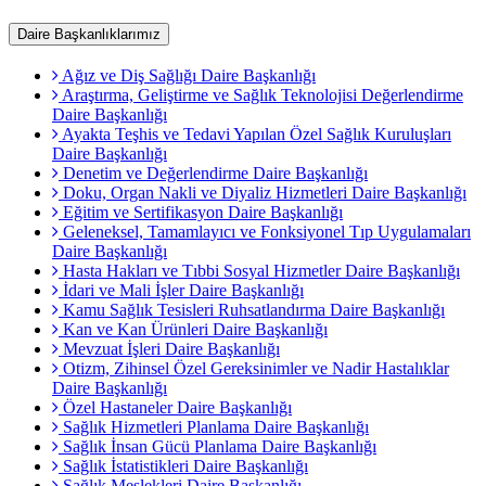
Daire Başkanlıklarımız
Ağız ve Diş Sağlığı Daire Başkanlığı
Araştırma, Geliştirme ve Sağlık Teknolojisi Değerlendirme
Daire Başkanlığı
Ayakta Teşhis ve Tedavi Yapılan Özel Sağlık Kuruluşları
Daire Başkanlığı
Denetim ve Değerlendirme Daire Başkanlığı
Doku, Organ Nakli ve Diyaliz Hizmetleri Daire Başkanlığı
Eğitim ve Sertifikasyon Daire Başkanlığı
Geleneksel, Tamamlayıcı ve Fonksiyonel Tıp Uygulamaları
Daire Başkanlığı
Hasta Hakları ve Tıbbi Sosyal Hizmetler Daire Başkanlığı
İdari ve Mali İşler Daire Başkanlığı
Kamu Sağlık Tesisleri Ruhsatlandırma Daire Başkanlığı
Kan ve Kan Ürünleri Daire Başkanlığı
Mevzuat İşleri Daire Başkanlığı
Otizm, Zihinsel Özel Gereksinimler ve Nadir Hastalıklar
Daire Başkanlığı
Özel Hastaneler Daire Başkanlığı
Sağlık Hizmetleri Planlama Daire Başkanlığı
Sağlık İnsan Gücü Planlama Daire Başkanlığı
Sağlık İstatistikleri Daire Başkanlığı
Sağlık Meslekleri Daire Başkanlığı