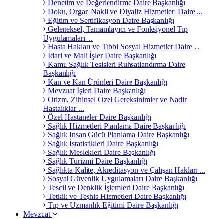
Denetim ve Değerlendirme Daire Başkanlığı
Doku, Organ Nakli ve Diyaliz Hizmetleri Daire ...
Eğitim ve Sertifikasyon Daire Başkanlığı
Geleneksel, Tamamlayıcı ve Fonksiyonel Tıp
Uygulamaları ...
Hasta Hakları ve Tıbbi Sosyal Hizmetler Daire ...
İdari ve Mali İşler Daire Başkanlığı
Kamu Sağlık Tesisleri Ruhsatlandırma Daire
Başkanlığı
Kan ve Kan Ürünleri Daire Başkanlığı
Mevzuat İşleri Daire Başkanlığı
Otizm, Zihinsel Özel Gereksinimler ve Nadir
Hastalıklar ...
Özel Hastaneler Daire Başkanlığı
Sağlık Hizmetleri Planlama Daire Başkanlığı
Sağlık İnsan Gücü Planlama Daire Başkanlığı
Sağlık İstatistikleri Daire Başkanlığı
Sağlık Meslekleri Daire Başkanlığı
Sağlık Turizmi Daire Başkanlığı
Sağlıkta Kalite, Akreditasyon ve Çalışan Hakları ...
Sosyal Güvenlik Uygulamaları Daire Başkanlığı
Tescil ve Denklik İşlemleri Daire Başkanlığı
Tetkik ve Teşhis Hizmetleri Daire Başkanlığı
Tıp ve Uzmanlık Eğitimi Daire Başkanlığı
Mevzuat