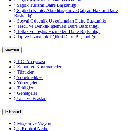
Sağlık Turizmi Daire Başkanlığı
Sağlıkta Kalite, Akreditasyon ve Çalışan Hakları Daire
Başkanlığı
Sosyal Güvenlik Uygulamaları Daire Başkanlığı
Tescil ve Denklik İşlemleri Daire Başkanlığı
Tetkik ve Teşhis Hizmetleri Daire Başkanlığı
Tıp ve Uzmanlık Eğitimi Daire Başkanlığı
Mevzuat
T.C. Anayasası
Kanun ve Kararnameler
Tüzükler
Yönetmelikler
Yönergeler
Tebliğler
Genelgeler
Usul ve Esaslar
İç Kontrol
Misyon ve Vizyon
İç Kontrol Nedir