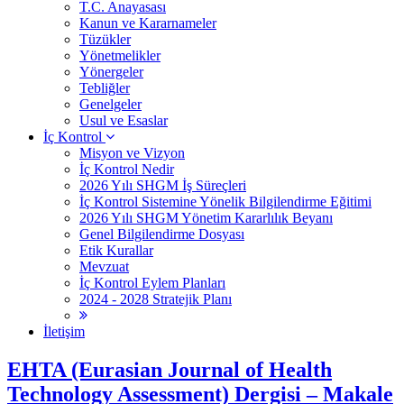
T.C. Anayasası
Kanun ve Kararnameler
Tüzükler
Yönetmelikler
Yönergeler
Tebliğler
Genelgeler
Usul ve Esaslar
İç Kontrol
Misyon ve Vizyon
İç Kontrol Nedir
2026 Yılı SHGM İş Süreçleri
İç Kontrol Sistemine Yönelik Bilgilendirme Eğitimi
2026 Yılı SHGM Yönetim Kararlılık Beyanı
Genel Bilgilendirme Dosyası
Etik Kurallar
Mevzuat
İç Kontrol Eylem Planları
2024 - 2028 Stratejik Planı
İletişim
EHTA (Eurasian Journal of Health
Technology Assessment) Dergisi – Makale