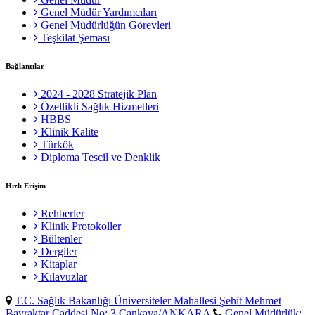
Genel Müdür Yardımcıları
Genel Müdürlüğün Görevleri
Teşkilat Şeması
Bağlantılar
2024 - 2028 Stratejik Plan
Özellikli Sağlık Hizmetleri
HBBS
Klinik Kalite
Türkök
Diploma Tescil ve Denklik
Hızlı Erişim
Rehberler
Klinik Protokoller
Bültenler
Dergiler
Kitaplar
Kılavuzlar
T.C. Sağlık Bakanlığı Üniversiteler Mahallesi Şehit Mehmet
Bayraktar Caddesi No: 3 Çankaya/ANKARA
Genel Müdürlük: