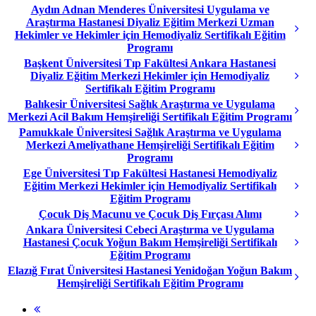
Aydın Adnan Menderes Üniversitesi Uygulama ve
Araştırma Hastanesi Diyaliz Eğitim Merkezi Uzman
Hekimler ve Hekimler için Hemodiyaliz Sertifikalı Eğitim
Programı
Başkent Üniversitesi Tıp Fakültesi Ankara Hastanesi
Diyaliz Eğitim Merkezi Hekimler için Hemodiyaliz
Sertifikalı Eğitim Programı
Balıkesir Üniversitesi Sağlık Araştırma ve Uygulama
Merkezi Acil Bakım Hemşireliği Sertifikalı Eğitim Programı
Pamukkale Üniversitesi Sağlık Araştırma ve Uygulama
Merkezi Ameliyathane Hemşireliği Sertifikalı Eğitim
Programı
Ege Üniversitesi Tıp Fakültesi Hastanesi Hemodiyaliz
Eğitim Merkezi Hekimler için Hemodiyaliz Sertifikalı
Eğitim Programı
Çocuk Diş Macunu ve Çocuk Diş Fırçası Alımı
Ankara Üniversitesi Cebeci Araştırma ve Uygulama
Hastanesi Çocuk Yoğun Bakım Hemşireliği Sertifikalı
Eğitim Programı
Elazığ Fırat Üniversitesi Hastanesi Yenidoğan Yoğun Bakım
Hemşireliği Sertifikalı Eğitim Programı