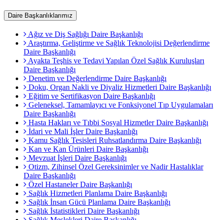
Daire Başkanlıklarımız
Ağız ve Diş Sağlığı Daire Başkanlığı
Araştırma, Geliştirme ve Sağlık Teknolojisi Değerlendirme
Daire Başkanlığı
Ayakta Teşhis ve Tedavi Yapılan Özel Sağlık Kuruluşları
Daire Başkanlığı
Denetim ve Değerlendirme Daire Başkanlığı
Doku, Organ Nakli ve Diyaliz Hizmetleri Daire Başkanlığı
Eğitim ve Sertifikasyon Daire Başkanlığı
Geleneksel, Tamamlayıcı ve Fonksiyonel Tıp Uygulamaları
Daire Başkanlığı
Hasta Hakları ve Tıbbi Sosyal Hizmetler Daire Başkanlığı
İdari ve Mali İşler Daire Başkanlığı
Kamu Sağlık Tesisleri Ruhsatlandırma Daire Başkanlığı
Kan ve Kan Ürünleri Daire Başkanlığı
Mevzuat İşleri Daire Başkanlığı
Otizm, Zihinsel Özel Gereksinimler ve Nadir Hastalıklar
Daire Başkanlığı
Özel Hastaneler Daire Başkanlığı
Sağlık Hizmetleri Planlama Daire Başkanlığı
Sağlık İnsan Gücü Planlama Daire Başkanlığı
Sağlık İstatistikleri Daire Başkanlığı
Sağlık Meslekleri Daire Başkanlığı