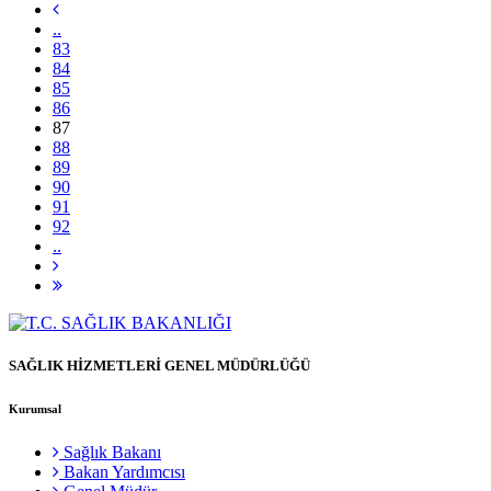
..
83
84
85
86
87
88
89
90
91
92
..
SAĞLIK HİZMETLERİ GENEL MÜDÜRLÜĞÜ
Kurumsal
Sağlık Bakanı
Bakan Yardımcısı