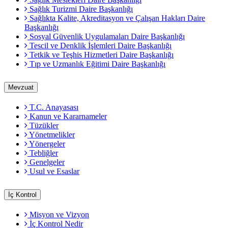
Sağlık Turizmi Daire Başkanlığı
Sağlıkta Kalite, Akreditasyon ve Çalışan Hakları Daire
Başkanlığı
Sosyal Güvenlik Uygulamaları Daire Başkanlığı
Tescil ve Denklik İşlemleri Daire Başkanlığı
Tetkik ve Teşhis Hizmetleri Daire Başkanlığı
Tıp ve Uzmanlık Eğitimi Daire Başkanlığı
Mevzuat
T.C. Anayasası
Kanun ve Kararnameler
Tüzükler
Yönetmelikler
Yönergeler
Tebliğler
Genelgeler
Usul ve Esaslar
İç Kontrol
Misyon ve Vizyon
İç Kontrol Nedir