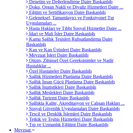
Denetim ve Değerlendirme Daire Başkanlığı
Doku, Organ Nakli ve Diyaliz Hizmetleri Daire ...
Eğitim ve Sertifikasyon Daire Başkanlığı
Geleneksel, Tamamlayıcı ve Fonksiyonel Tıp
Uygulamaları ...
Hasta Hakları ve Tıbbi Sosyal Hizmetler Daire ...
İdari ve Mali İşler Daire Başkanlığı
Kamu Sağlık Tesisleri Ruhsatlandırma Daire
Başkanlığı
Kan ve Kan Ürünleri Daire Başkanlığı
Mevzuat İşleri Daire Başkanlığı
Otizm, Zihinsel Özel Gereksinimler ve Nadir
Hastalıklar ...
Özel Hastaneler Daire Başkanlığı
Sağlık Hizmetleri Planlama Daire Başkanlığı
Sağlık İnsan Gücü Planlama Daire Başkanlığı
Sağlık İstatistikleri Daire Başkanlığı
Sağlık Meslekleri Daire Başkanlığı
Sağlık Turizmi Daire Başkanlığı
Sağlıkta Kalite, Akreditasyon ve Çalışan Hakları ...
Sosyal Güvenlik Uygulamaları Daire Başkanlığı
Tescil ve Denklik İşlemleri Daire Başkanlığı
Tetkik ve Teşhis Hizmetleri Daire Başkanlığı
Tıp ve Uzmanlık Eğitimi Daire Başkanlığı
Mevzuat