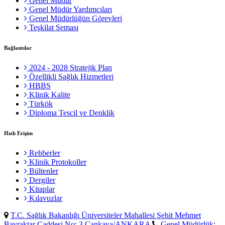
Genel Müdür
Genel Müdür Yardımcıları
Genel Müdürlüğün Görevleri
Teşkilat Şeması
Bağlantılar
2024 - 2028 Stratejik Plan
Özellikli Sağlık Hizmetleri
HBBS
Klinik Kalite
Türkök
Diploma Tescil ve Denklik
Hızlı Erişim
Rehberler
Klinik Protokoller
Bültenler
Dergiler
Kitaplar
Kılavuzlar
T.C. Sağlık Bakanlığı Üniversiteler Mahallesi Şehit Mehmet
Bayraktar Caddesi No: 3 Çankaya/ANKARA
Genel Müdürlük: