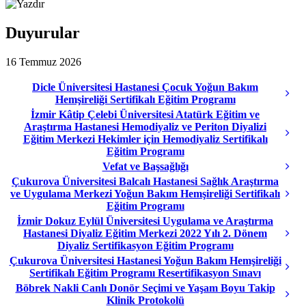
Duyurular
16 Temmuz 2026
Dicle Üniversitesi Hastanesi Çocuk Yoğun Bakım
Hemşireliği Sertifikalı Eğitim Programı
İzmir Kâtip Çelebi Üniversitesi Atatürk Eğitim ve
Araştırma Hastanesi Hemodiyaliz ve Periton Diyalizi
Eğitim Merkezi Hekimler için Hemodiyaliz Sertifikalı
Eğitim Programı
Vefat ve Başsağlığı
Çukurova Üniversitesi Balcalı Hastanesi Sağlık Araştırma
ve Uygulama Merkezi Yoğun Bakım Hemşireliği Sertifikalı
Eğitim Programı
İzmir Dokuz Eylül Üniversitesi Uygulama ve Araştırma
Hastanesi Diyaliz Eğitim Merkezi 2022 Yılı 2. Dönem
Diyaliz Sertifikasyon Eğitim Programı
Çukurova Üniversitesi Hastanesi Yoğun Bakım Hemşireliği
Sertifikalı Eğitim Programı Resertifikasyon Sınavı
Böbrek Nakli Canlı Donör Seçimi ve Yaşam Boyu Takip
Klinik Protokolü