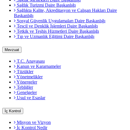
Sağlık Turizmi Daire Başkanlığı
Sağlıkta Kalite, Akreditasyon ve Çalışan Hakları Daire
Başkanlığı
Sosyal Güvenlik Uygulamaları Daire Başkanlığı
Tescil ve Denklik İşlemleri Daire Başkanlığı
Tetkik ve Teşhis Hizmetleri Daire Başkanlığı
Tıp ve Uzmanlık Eğitimi Daire Başkanlığı
Mevzuat
T.C. Anayasası
Kanun ve Kararnameler
Tüzükler
Yönetmelikler
Yönergeler
Tebliğler
Genelgeler
Usul ve Esaslar
İç Kontrol
Misyon ve Vizyon
İç Kontrol Nedir