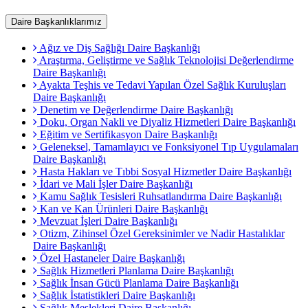
Daire Başkanlıklarımız
Ağız ve Diş Sağlığı Daire Başkanlığı
Araştırma, Geliştirme ve Sağlık Teknolojisi Değerlendirme
Daire Başkanlığı
Ayakta Teşhis ve Tedavi Yapılan Özel Sağlık Kuruluşları
Daire Başkanlığı
Denetim ve Değerlendirme Daire Başkanlığı
Doku, Organ Nakli ve Diyaliz Hizmetleri Daire Başkanlığı
Eğitim ve Sertifikasyon Daire Başkanlığı
Geleneksel, Tamamlayıcı ve Fonksiyonel Tıp Uygulamaları
Daire Başkanlığı
Hasta Hakları ve Tıbbi Sosyal Hizmetler Daire Başkanlığı
İdari ve Mali İşler Daire Başkanlığı
Kamu Sağlık Tesisleri Ruhsatlandırma Daire Başkanlığı
Kan ve Kan Ürünleri Daire Başkanlığı
Mevzuat İşleri Daire Başkanlığı
Otizm, Zihinsel Özel Gereksinimler ve Nadir Hastalıklar
Daire Başkanlığı
Özel Hastaneler Daire Başkanlığı
Sağlık Hizmetleri Planlama Daire Başkanlığı
Sağlık İnsan Gücü Planlama Daire Başkanlığı
Sağlık İstatistikleri Daire Başkanlığı
Sağlık Meslekleri Daire Başkanlığı