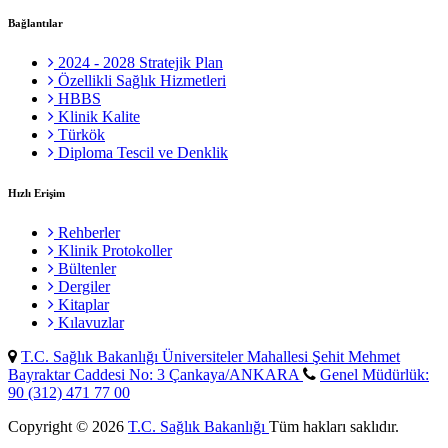
Bağlantılar
2024 - 2028 Stratejik Plan
Özellikli Sağlık Hizmetleri
HBBS
Klinik Kalite
Türkök
Diploma Tescil ve Denklik
Hızlı Erişim
Rehberler
Klinik Protokoller
Bültenler
Dergiler
Kitaplar
Kılavuzlar
T.C. Sağlık Bakanlığı Üniversiteler Mahallesi Şehit Mehmet
Bayraktar Caddesi No: 3 Çankaya/ANKARA
Genel Müdürlük:
90 (312) 471 77 00
Copyright © 2026
T.C. Sağlık Bakanlığı
Tüm hakları saklıdır.